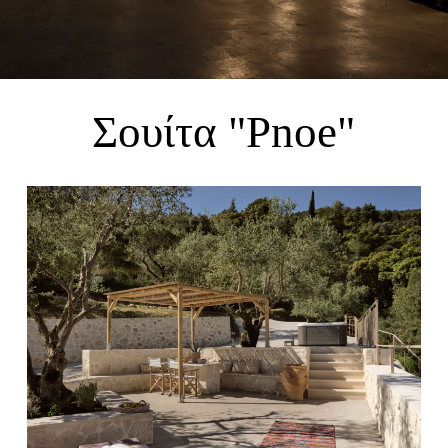
Σουίτα "Pnoe"