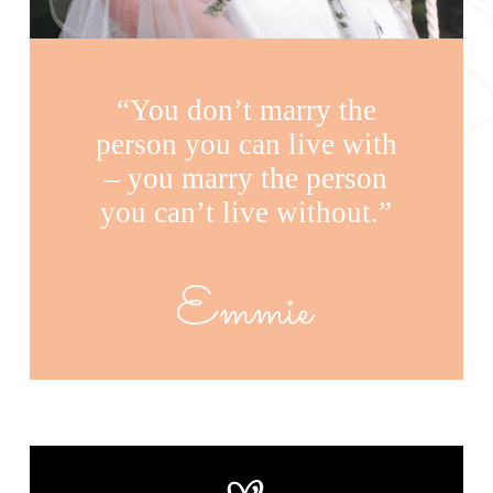
“You don’t marry the
person you can live with
– you marry the person
you can’t live without.”