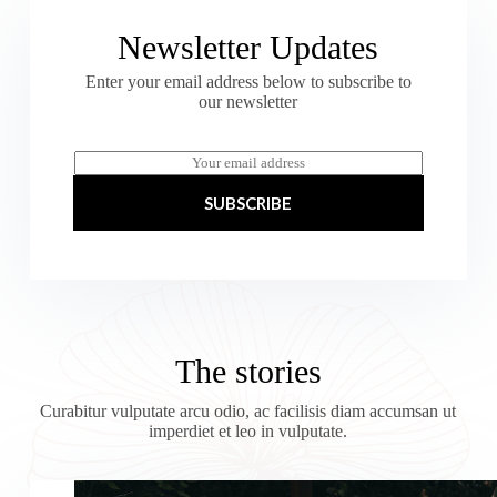
Newsletter Updates
Enter your email address below to subscribe to
our newsletter
E
m
a
SUBSCRIBE
i
l
*
The stories
Curabitur vulputate arcu odio, ac facilisis diam accumsan ut
imperdiet et leo in vulputate.